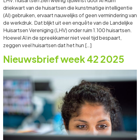
LHV: huisartsen zien weinig tijdwinst door AI Ruim
driekwart van de huisartsen die kunstmatige intelligentie
(AI) gebruiken, ervaart nauwelijks of geen vermindering van
de werkdruk. Dat blijkt uit een enquête van de Landelijke
Huisartsen Vereniging (LHV) onder ruim 1.100 huisartsen.
Hoewel AI in de spreekkamer niet veel tijd bespaart,
zeggen veel huisartsen dat het hun […]
Nieuwsbrief week 42 2025