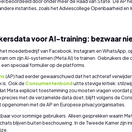
l beoordeeld door onder meer de Raad van State. De AP h
ndere instanties, zoals het Adviescollege Openbaarheid en 
kersdata voor AI-training: bezwaar ni
, het moederbedrijf van Facebook, Instagram en WhatsApp,
am om zijn AI-systemen (Meta AI) te trainen. Gebruikers die
een speciaal formulier op de platforms.
ns
(AP) had eerder gewaarschuwd dat het achteraf verwijder
k is. Ook de
Consumentenbond
uitte stevige kritiek: stil
dat Meta expliciet toestemming zou moeten vragen voorda
a precies met de verzamelde data doet, blijft volgens de Co
ct opgenomen met de AP en Europese privacyorganisaties.
kbaar voor sommige gebruikers. Alleen gesprekken waarin Met
chats blijven buiten beschouwing. In de Tweede Kamer zijn i
jze.