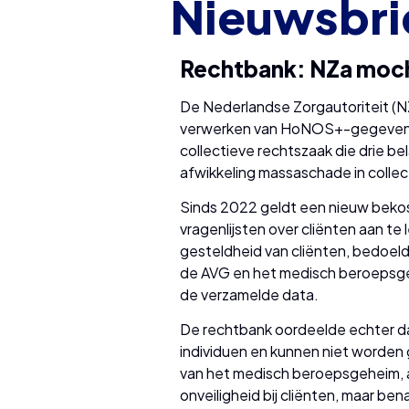
Nieuwsbri
Rechtbank: NZa moc
De Nederlandse Zorgautoriteit (N
verwerken van HoNOS+-gegevens v
collectieve rechtszaak die drie 
afwikkeling massaschade in collect
Sinds 2022 geldt een nieuw beko
vragenlijsten over cliënten aan t
gesteldheid van cliënten, bedoeld
de AVG en het medisch beroepsgeh
de verzamelde data.
De rechtbank oordeelde echter dat 
individuen en kunnen niet worde
van het medisch beroepsgeheim, aa
onveiligheid bij cliënten, maar b