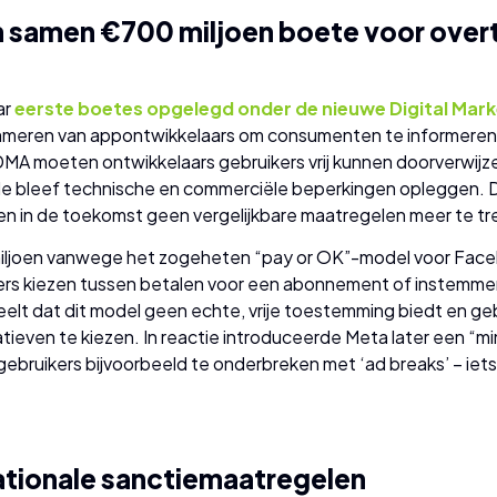
n samen €700 miljoen boete voor overt
ar
eerste boetes opgelegd onder de nieuwe Digital Mark
mmeren van appontwikkelaars om consumenten te informeren
DMA moeten ontwikkelaars gebruikers vrij kunnen doorverwijz
e bleef technische en commerciële beperkingen opleggen. D
en in de toekomst geen vergelijkbare maatregelen meer te tr
miljoen vanwege het zogeheten “pay or OK”-model voor Face
rs kiezen tussen betalen voor een abonnement of instemme
elt dat dit model geen echte, vrije toestemming biedt en g
tieven te kiezen. In reactie introduceerde Meta later een “m
 gebruikers bijvoorbeeld te onderbreken met ‘ad breaks’ – iets
ationale sanctiemaatregelen