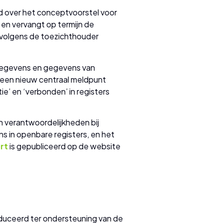
d over het conceptvoorstel voor
en vervangt op termijn de
l volgens de toezichthouder
sgegevens en gegevens van
 een nieuw centraal meldpunt
tie’ en ‘verbonden’ in registers
n verantwoordelijkheden bij
 in openbare registers, en het
rt
is gepubliceerd op de website
duceerd ter ondersteuning van de