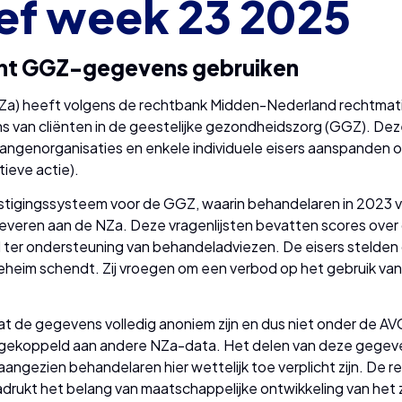
ef week 23 2025
ht GGZ-gegevens gebruiken
Za) heeft volgens de rechtbank Midden-Nederland rechtmati
an cliënten in de geestelijke gezondheidszorg (GGZ). De
belangenorganisaties en enkele individuele eisers aanspande
ieve actie).
stigingssysteem voor de GGZ, waarin behandelaren in 2023 v
e leveren aan de NZa. Deze vragenlijsten bevatten scores over
 ter ondersteuning van behandeladviezen. De eisers stelden da
eim schendt. Zij vroegen om een verbod op het gebruik van
de gegevens volledig anoniem zijn en dus niet onder de AVG v
n gekoppeld aan andere NZa-data. Het delen van deze gege
ngezien behandelaren hier wettelijk toe verplicht zijn. De r
enadrukt het belang van maatschappelijke ontwikkeling van he