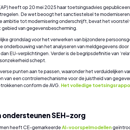
AP) heeft op 20 mei 2025 haar toetsingsadvies gepubliceer
tregelen. De wet beoogt het sanctiestelsel te moderniseren 
ambitie tot modernisering onderschrijft, bevat het voorste
et gebied van gegevensbescherming.
elijke grondslag voor het verwerken van bijzondere persoon
t de onderbouwing van het analyseren van meldgegevens door
 dan EU-verplichtingen. Verder is de begripsdefinitie van ‘rela
sonzekerheid schept.
iverse punten aan te passen, waaronder het verduidelijken va
van een controlemechanisme voor de juistheid van gegevens
betrokkenen conform de AVG.
Het volledige toetsingsrappo
n ondersteunen SEH-zorg
itmen heeft CE-gemarkeerde
AI-voorspelmodellen
geïntro