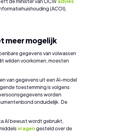
eeft de minister van OCW
advies
Informatiehuishouding (ACOI),
et meer mogelijk
 openbare gegevens van volwassen
 dit wilden voorkomen, moesten
en van gegevens uit een AI-model
zwijgende toestemming is volgens
t persoonsgegevens worden
nsumentenbond onduidelijk. De
a AI bewust wordt gebruikt,
nmiddels
vragen
gesteld over de