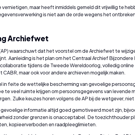
ernietigen, maar heeft inmiddels gemeld dit vrijwillig te he
gevensverwerking is niet aan de orde wegens het ontbreken 
ing Archiefwet
P) waarschuwt dat het voorstel om de Archiefwet te wijzigen
nt. Aanleiding is het plan om het Centraal Archief Bijzonder
 collaboratie tijdens de Tweede Wereldoorlog, volledig onli
 het CABR, maar ook voor andere archieven mogelijk maken.
l in feite de wettelijke bescherming van gevoelige persoons
ee te veel ruimte krijgen om persoonsgegevens van levende 
en. Zulke keuzes horen volgens de AP bij de wetgever, niet b
evoelige informatie altijd goed gemotiveerd moet zijn, bijv
heid zonder grenzen is onacceptabel. De toezichthouder pl
ten, kopieerverboden en raadpleeglimieten.