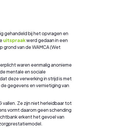
g gehandeld bij het opvragen en
ze
uitspraak
werd gedaan in een
n op grond van de WAMCA (Wet
erplicht waren eenmalig anonieme
 de mentale en sociale
t deze verwerking in strijd is met
 de gegevens en vernietiging van
allen. Ze zijn niet herleidbaar tot
vens vormt daarom geen schending
echtbank erkent het gevoel van
t zorgprestatiemodel.