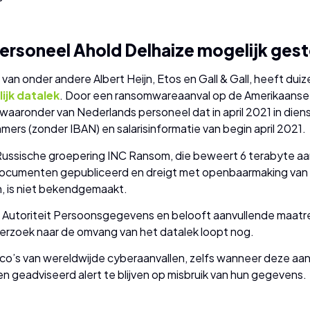
soneel Ahold Delhaize mogelijk gesto
 van onder andere Albert Heijn, Etos en Gall & Gall, heeft d
jk datalek
. Door een ransomwareaanval op de Amerikaanse ta
aronder van Nederlands personeel dat in april 2021 in dien
s (zonder IBAN) en salarisinformatie van begin april 2021.
Russische groepering INC Ransom, die beweert 6 terabyte aa
documenten gepubliceerd en dreigt met openbaarmaking van 
jn, is niet bekendgemaakt.
e Autoriteit Persoonsgegevens en belooft aanvullende maatre
rzoek naar de omvang van het datalek loopt nog.
ico’s van wereldwijde cyberaanvallen, zelfs wanneer deze aan
 geadviseerd alert te blijven op misbruik van hun gegevens.