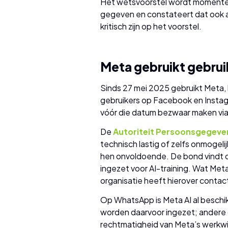
Het wetsvoorstel wordt momentee
gegeven en constateert dat ook a
kritisch zijn op het voorstel.
Meta gebruikt gebrui
Sinds 27 mei 2025 gebruikt Meta
gebruikers op Facebook en Instagr
vóór die datum bezwaar maken via 
De
Autoriteit Persoonsgegeve
technisch lastig of zelfs onmogelij
hen onvoldoende. De bond vindt 
ingezet voor AI-training. Wat Met
organisatie heeft hierover conta
Op WhatsApp is Meta AI al beschi
worden daarvoor ingezet; andere 
rechtmatigheid van Meta’s werkwi