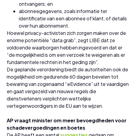
ontvangers; en
abonneegegevens, zoals informatie ter
identificatie van een abonnee of klant, of details
over hun abonnement.
Hoewel privacy-activisten zich zorgen maken over de
enorme potentiële “data grab”, zegt LIBE dat ze
voldoende waarborgen hebben ingevoerd en dat er
“de mogelijkheid is om een verzoek te weigeren als er
fundamentele rechten in het geding zijn”.
De geplande verordening biedt de autoriteiten ook de
mogelijkheid om gedurende 60 dagen bevelen tot
bewaring van zogenaamd “eEvidence” uit te vaardigen
en gaat vergezeld van nieuwe regels die
dienstverleners verplichten wettelijke
vertegenwoordigers in de EU aan te wijzen.
AP vraagt minister om meer bevoegdheden voor
schadevergoedingen en boetes
De AP heeft een aantal
suggesties
gedaan om